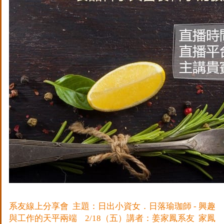
系友線上分享會 主題：日出小資女．日落瑜珈師 - 興趣
與工作的天平兩端 2/18（五）講者：姜家鳳系友 家鳳