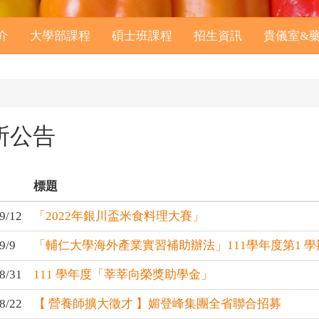
介
大學部課程
碩士班課程
招生資訊
貴儀室&
所公告
標題
9/12
「2022年銀川盃米食料理大賽」
9/9
「輔仁大學海外產業實習補助辦法」111學年度第1 學
8/31
111 學年度「莘莘向榮獎助學金」
8/22
【 營養師擴大徵才 】媚登峰集團全省聯合招募