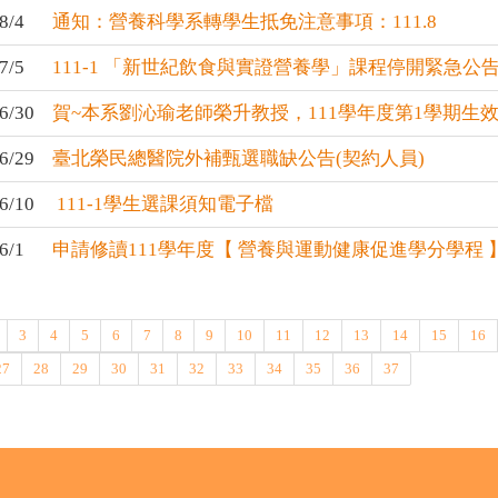
8/4
通知：營養科學系轉學生抵免注意事項：111.8
7/5
111-1 「新世紀飲食與實證營養學」課程停開緊急公
6/30
賀~本系劉沁瑜老師榮升教授，111學年度第1學期生
6/29
臺北榮民總醫院外補甄選職缺公告(契約人員)
6/10
111-1學生選課須知電子檔
6/1
申請修讀111學年度【 營養與運動健康促進學分學程 
3
4
5
6
7
8
9
10
11
12
13
14
15
16
27
28
29
30
31
32
33
34
35
36
37