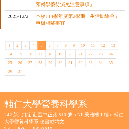
類就學優待減免注意事項」
2025/12/2
本校114學年度第2學期「生活助學金」
申辦相關事宜
1
2
3
4
5
6
7
8
9
10
11
12
13
14
15
16
17
18
19
20
21
22
23
24
25
26
27
28
29
30
31
32
33
34
35
36
37
輔仁大學營養科學系
242 新北市新莊區中正路 510 號（NF 秉雅樓 1 樓）輔仁
大學營養科學系 秘書戴靖文
TEL：886-2-29053610