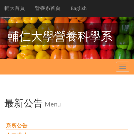
輔大首頁
營養系首頁
English
輔仁大學營養科學系
Togg
navig
最新公告
Menu
系所公告